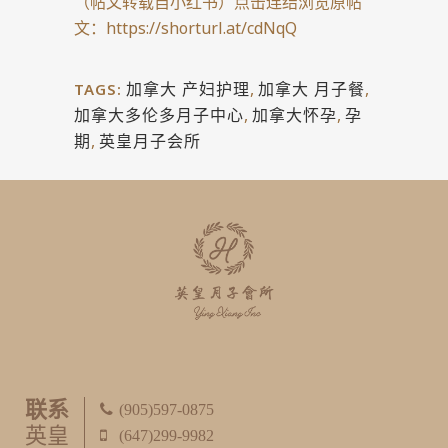
（帖文转载自小红书）点击连结浏览原帖
文：
https://shorturl.at/cdNqQ
加拿大 产妇护理
,
加拿大 月子餐
,
TAGS:
加拿大多伦多月子中心
,
加拿大怀孕
,
孕
期
,
英皇月子会所
联系
(905)597-0875
英皇
(647)299-9982