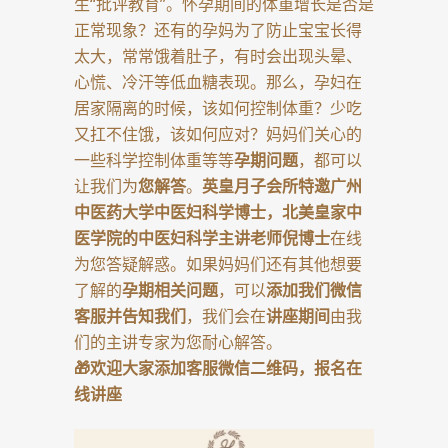
生“批评教育”。怀孕期间的体重增长是否是
正常现象？还有的孕妈为了防止宝宝长得
太大，常常饿着肚子，有时会出现头晕、
心慌、冷汗等低血糖表现。那么，孕妇在
居家隔离的时候，该如何控制体重？少吃
又扛不住饿，该如何应对？妈妈们关心的
一些科学控制体重等等
孕期问题
，都可以
让我们为
您解答
。
英皇月子会所特邀广州
中医药大学中医妇科学博士，北美皇家中
医学院的中医妇科学主讲老师倪博士
在线
为您答疑解惑。如果妈妈们还有其他想要
了解的
孕期相关问题
，可以
添加我们微信
客服并告知我们
，我们会在
讲座期间
由我
们的主讲专家为您耐心解答。
🎁欢迎大家添加客服微信二维码，报名在
线讲座