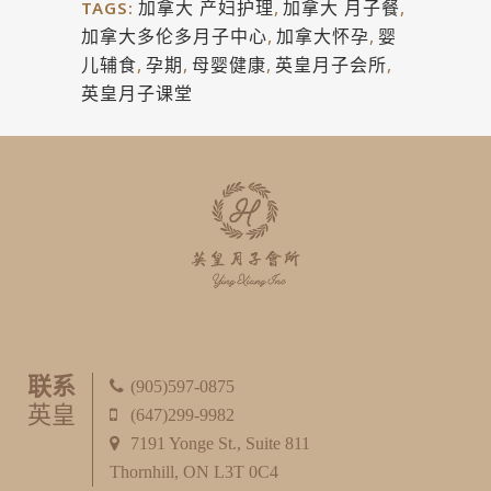
加拿大 产妇护理
,
加拿大 月子餐
,
TAGS:
加拿大多伦多月子中心
,
加拿大怀孕
,
婴
儿辅食
,
孕期
,
母婴健康
,
英皇月子会所
,
英皇月子课堂
联系
(905)597-0875
英皇
(647)299-9982
7191 Yonge St., Suite 811
Thornhill, ON L3T 0C4